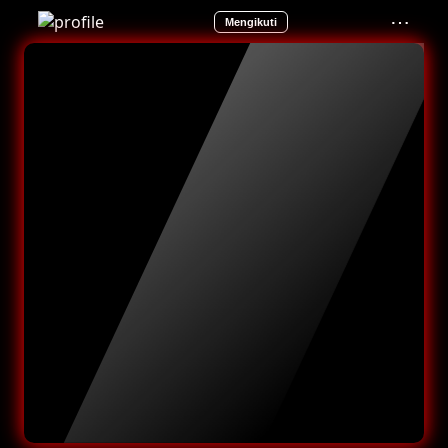
⋯
Mengikuti